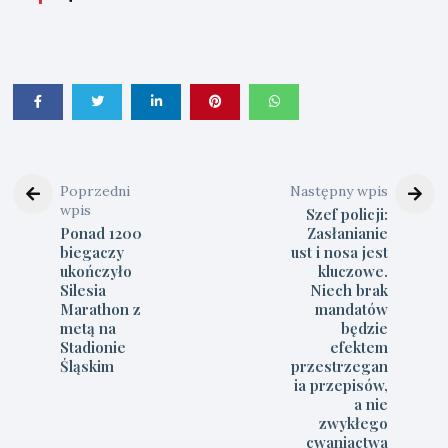
Poprzedni
Następny wpis
wpis
Szef policji:
Ponad 1200
Zasłanianie
biegaczy
ust i nosa jest
ukończyło
kluczowe.
Silesia
Niech brak
Marathon z
mandatów
metą na
będzie
Stadionie
efektem
Śląskim
przestrzegan
ia przepisów,
a nie
zwykłego
cwaniactwa