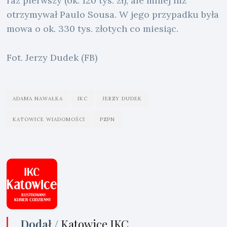
raz pierwszy (ok. 120 tys. zł), ale mniej niż
otrzymywał Paulo Sousa. W jego przypadku była
mowa o ok. 330 tys. złotych co miesiąc.
Fot. Jerzy Dudek (FB)
ADAMA NAWAŁKA
IKC
JERZY DUDEK
KATOWICE WIADOMOŚCI
PZPN
Dodał /
Katowice IKC