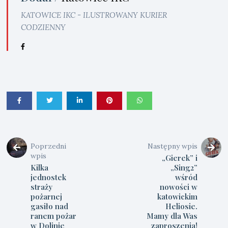
KATOWICE IKC - ILUSTROWANY KURIER
CODZIENNY
Poprzedni
Następny wpis
wpis
„Gierek” i
Kilka
„Sing2”
jednostek
wśród
straży
nowości w
pożarnej
katowickim
gasiło nad
Heliosie.
ranem pożar
Mamy dla Was
w Dolinie
zaproszenia!