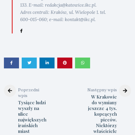
133. E-mail: redakcja@katowice.ikc.pl.
Adres centrali: Kraków, ul. Wielopole 1. tel.
600-015-060; e-mail: kontakt@ikc.pl.
Poprzedni
Następny wpis
wpis
W Krakowie
Tysiące ludzi
do wymiany
wyszły na
jeszcze 4 tys.
ulice
kopcących
największych
pieców.
irańskich
Niektórzy
miast
właściciele