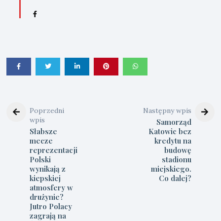
Poprzedni
Następny wpis
wpis
Samorząd
Słabsze
Katowic bez
mecze
kredytu na
reprezentacji
budowę
Polski
stadionu
wynikają z
miejskiego.
kiepskiej
Co dalej?
atmosfery w
drużynie?
Jutro Polacy
zagrają na