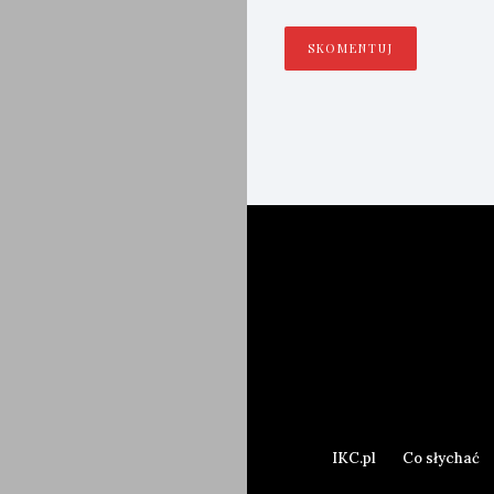
IKC.pl
Co słychać