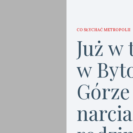
CO SŁYCHAĆ METROPOLII
Już w
w Byt
Górze
narcia