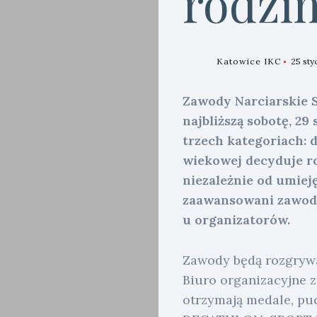
rodzi
Katowice IKC
25 sty
Zawody Narciarskie S
najbliższą sobotę, 29
trzech kategoriach: d
wiekowej decyduje ro
niezależnie od umieję
zaawansowani zawodn
u organizatorów.
Zawody będą rozgrywa
Biuro organizacyjne 
otrzymają medale​,​ 