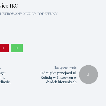
ice IKC
ILUSTROWANY KURIER CODZIENNY
s
Następny wpis
ng2”
Od piątku przejazd ul.
i w
Kolistą w Giszowcu w
liosie.
dwóch kierunkach