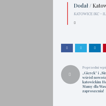
Dodał /
Katow
KATOWICE IKC - 
Poprzedni wpi
„Gierek” i „Si
wśród nowośc
katowickim He
Mamy dla Was
zaproszenia!