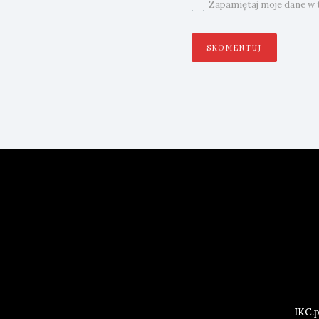
Zapamiętaj moje dane w t
IKC.p