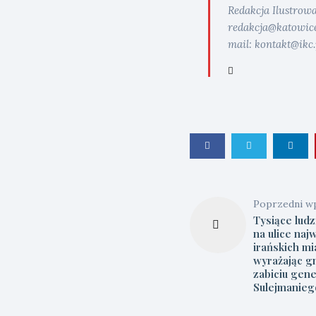
Redakcja Ilustrow
redakcja@katowice.i
mail: kontakt@ikc.
Poprzedni w
Tysiące ludz
na ulice naj
irańskich mi
wyrażając g
zabiciu gene
Sulejmanieg