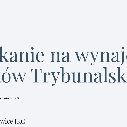
kanie na wyna
ków Trybunalsk
ycznia, 2020
wice IKC