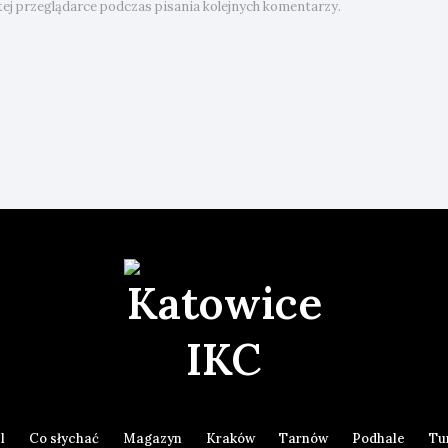
ej przeglądarce podczas pisania kolejnych komentarzy.
l
Co słychać
Magazyn
Kraków
Tarnów
Podhale
Tu