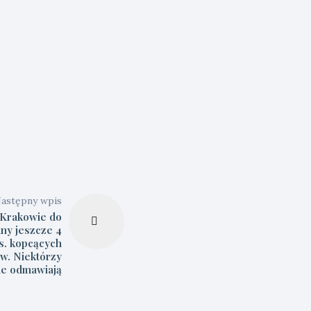
astępny wpis
Krakowie do
ny jeszcze 4
ys. kopcących
w. Niektórzy
le odmawiają