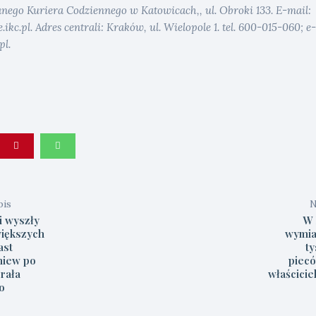
anego Kuriera Codziennego w Katowicach,, ul. Obroki 133. E-mail:
kc.pl. Adres centrali: Kraków, ul. Wielopole 1. tel. 600-015-060; e-
pl.
pis
N
i wyszły
W 
większych
wymia
ast
t
niew po
piecó
rała
właścicie
o