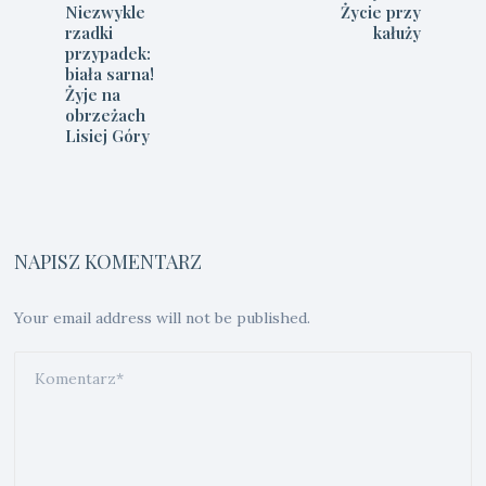
Niezwykle
Życie przy
rzadki
kałuży
przypadek:
biała sarna!
Żyje na
obrzeżach
Lisiej Góry
NAPISZ KOMENTARZ
Your email address will not be published.