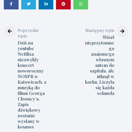
Poprzedni
Następny wpis
wpis
Wiózł
Dziś na
nieprzytomne
youtube
go
Netflixa
znajomego
niezwykły
własnym
koncert
autem do
noworoczny
szpitala, ale
NOSPR w
utknął w
Katowicach, z
korku. Liczyła
muzyką do
się każda
filmu Georga
sekunda
Clooney’a.
Zapis
dźwiękowy
zostanie
wysłany w
kosmos