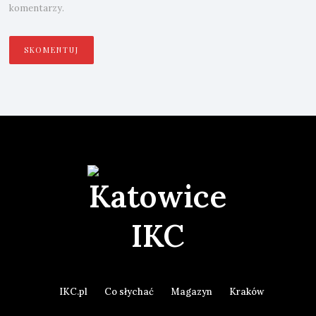
komentarzy.
IKC.pl
Co słychać
Magazyn
Kraków