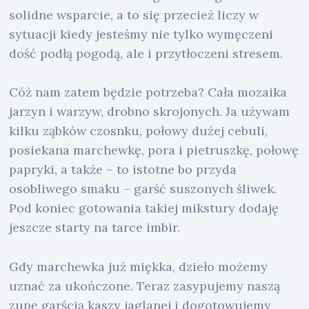
solidne wsparcie, a to się przecież liczy w
sytuacji kiedy jesteśmy nie tylko wymęczeni
dość podłą pogodą, ale i przytłoczeni stresem.
Cóż nam zatem będzie potrzeba? Cała mozaika
jarzyn i warzyw, drobno skrojonych. Ja używam
kilku ząbków czosnku, połowy dużej cebuli,
posiekana marchewkę, pora i pietruszkę, połowę
papryki, a także – to istotne bo przyda
osobliwego smaku – garść suszonych śliwek.
Pod koniec gotowania takiej mikstury dodaję
jeszcze starty na tarce imbir.
Gdy marchewka już miękka, dzieło możemy
uznać za ukończone. Teraz zasypujemy naszą
zupę garścią kaszy jaglanej i dogotowujemy