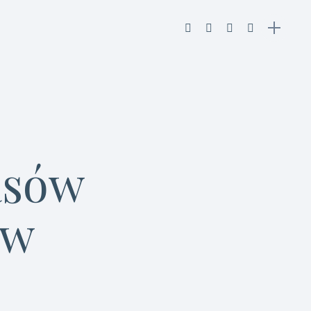
asów
 w