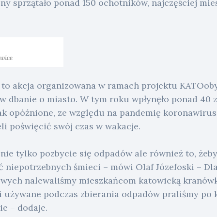
eny sprzątało ponad 150 ochotników, najczęściej mi
owice
 to akcja organizowana w ramach projektu KATOob
 w dbanie o miasto. W tym roku wpłynęło ponad 40 
nak opóźnione, ze względu na pandemię koronawiru
li poświęcić swój czas w wakacje.
 nie tylko pozbycie się odpadów ale również to, że
ć niepotrzebnych śmieci – mówi Olaf Józefoski – D
kowych nalewaliśmy mieszkańcom katowicką kranówk
i używane podczas zbierania odpadów praliśmy po ka
e – dodaje.