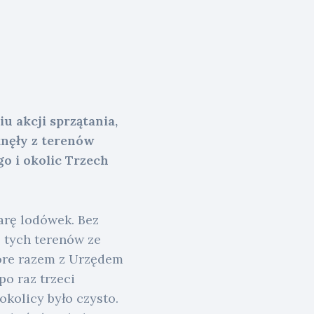
u akcji sprzątania,
nęły z terenów
o i okolic Trzech
arę lodówek. Bez
 tych terenów ze
tóre razem z Urzędem
po raz trzeci
okolicy było czysto.