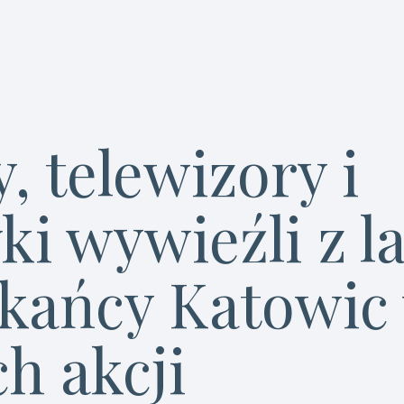
, telewizory i
ki wywieźli z l
kańcy Katowic
h akcji