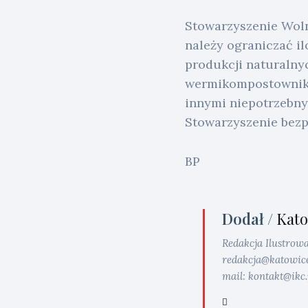
Stowarzyszenie Woln
należy ograniczać il
produkcji naturalny
wermikompostowniki.
innymi niepotrzebnym
Stowarzyszenie bezpł
BP
Dodał /
Kato
Redakcja Ilustrow
redakcja@katowice.i
mail: kontakt@ikc.