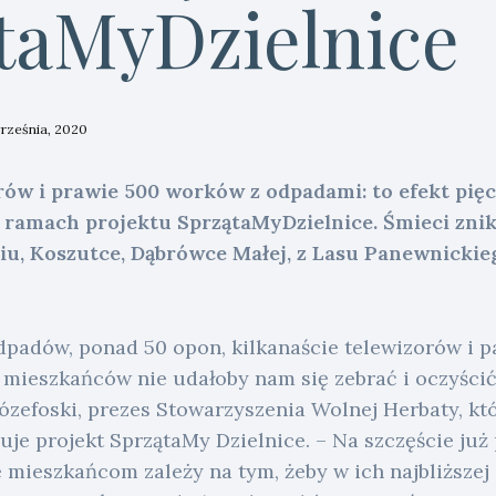
taMyDzielnice
rześnia, 2020
ów i prawie 500 worków z odpadami: to efekt pięci
ramach projektu SprzątaMyDzielnice. Śmieci znik
u, Koszutce, Dąbrówce Małej, z Lasu Panewnickieg
dpadów, ponad 50 opon, kilkanaście telewizorów i p
mieszkańców nie udałoby nam się zebrać i oczyścić
Józefoski, prezes Stowarzyszenia Wolnej Herbaty, k
je projekt SprzątaMy Dzielnice. – Na szczęście już 
 mieszkańcom zależy na tym, żeby w ich najbliższej 