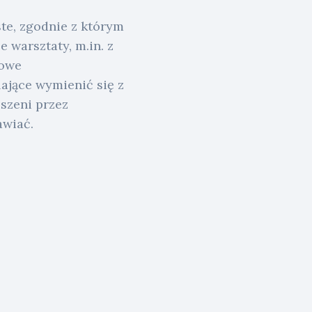
te, zgodnie z którym
 warsztaty, m.in. z
mowe
ające wymienić się z
oszeni przez
awiać.