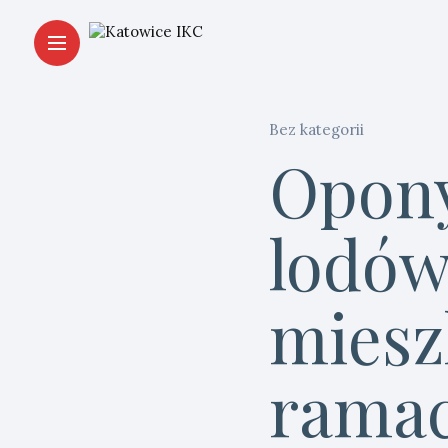
Bez kategorii
Opony
lodów
miesz
ramac