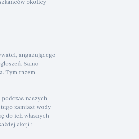
eszkańców okolicy
ywatel, angażującego
zgłoszeń. Samo
sa. Tym razem
by podczas naszych
latego zamiast wody
ę do ich własnych
żdej akcji i