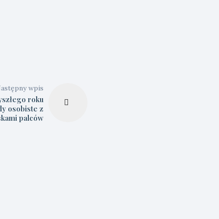
astępny wpis
yszłego roku
y osobiste z
skami palców