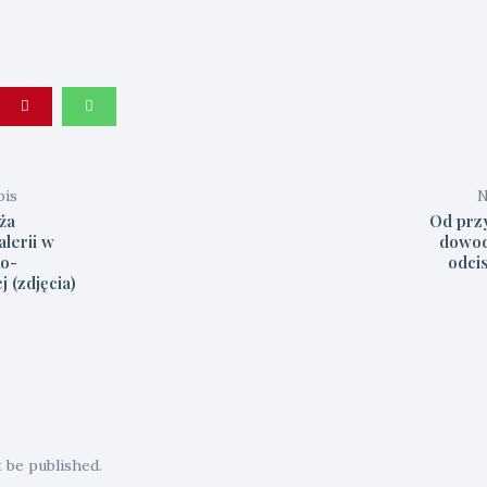
pis
N
ża
Od prz
alerii w
dowod
ko-
odci
j (zdjęcia)
t be published.