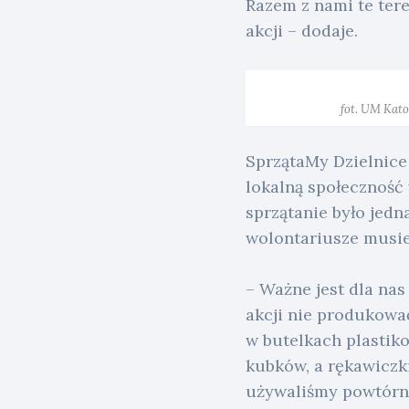
Razem z nami te ter
akcji – dodaje.
fot. UM Kat
SprzątaMy Dzielnice
lokalną społeczność
sprzątanie było jed
wolontariusze musie
– Ważne jest dla nas
akcji nie produkowa
w butelkach plasti
kubków, a rękawiczk
używaliśmy powtórni