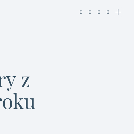
ry z
roku