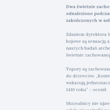
Dwa świetnie zacho
odnaleziono podcza
zakończonych w sob
Zdaniem dyrektora 
bojowe są sensacją a
naszych badań arche
świetnie zachowanego
Topory są zachowane
do drzewców. „Konte
wskazują jednoznaczn
1410 roku” – ocenił.
Muzealnicy nie ujawn