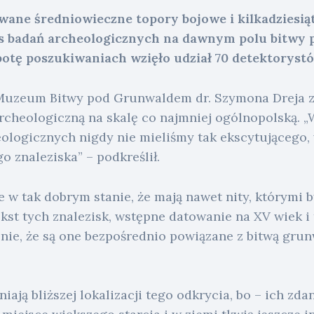
wane średniowieczne topory bojowe i kilkadziesią
s badań archeologicznych na dawnym polu bitwy
otę poszukiwaniach wzięło udział 70 detektorystó
Muzeum Bitwy pod Grunwaldem dr. Szymona Dreja z
rcheologiczną na skalę co najmniej ogólnopolską. „
ologicznych nigdy nie mieliśmy tak ekscytującego, 
 znaleziska” – podkreślił.
 w tak dobrym stanie, że mają nawet nity, którymi 
kst tych znalezisk, wstępne datowanie na XV wiek i
ie, że są one bezpośrednio powiązane z bitwą grunw
iają bliższej lokalizacji tego odkrycia, bo – ich zd