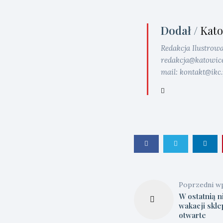
Dodał /
Kato
Redakcja Ilustrow
redakcja@katowice.i
mail: kontakt@ikc.
Poprzedni w
W ostatnią n
wakacji skle
otwarte