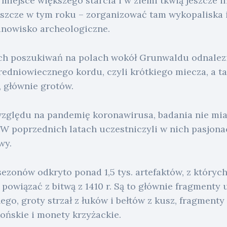
a miejsce większego starcia i w ziemi tkwią jeszcze i
eszcze w tym roku – zorganizować tam wykopaliska 
anowisko archeologiczne.
ch poszukiwań na polach wokół Grunwaldu odnalez
redniowiecznego kordu, czyli krótkiego miecza, a ta
 głównie grotów.
 względu na pandemię koronawirusa, badania nie mia
poprzednich latach uczestniczyli w nich pasjonaci 
wy.
zonów odkryto ponad 1,5 tys. artefaktów, z których
owiązać z bitwą z 1410 r. Są to głównie fragmenty 
go, groty strzał z łuków i bełtów z kusz, fragmenty
końskie i monety krzyżackie.