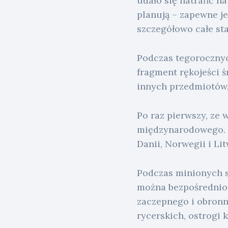
udało się natrafić n
planują – zapewne j
szczegółowo całe st
Podczas tegoroczny
fragment rękojeści ś
innych przedmiotów,
Po raz pierwszy, ze
międzynarodowego. W 
Danii, Norwegii i Lit
Podczas minionych se
można bezpośrednio p
zaczepnego i obronne
rycerskich, ostrogi 