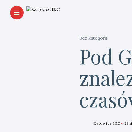
Bez kategorii
Pod 
znale
czasó
Katowice IKC
29 s