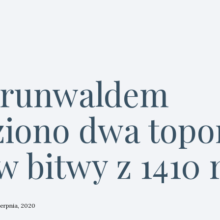
Grunwaldem
ziono dwa topo
w bitwy z 1410 
ierpnia, 2020