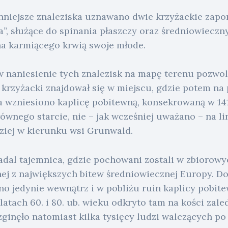
nniejsze znaleziska uznawano dwie krzyżackie zapo
a”, służące do spinania płaszczy oraz średniowieczny
a karmiącego krwią swoje młode.
naniesienie tych znalezisk na mapę terenu pozwoli
 krzyżacki znajdował się w miejscu, gdzie potem na
 wzniesiono kaplicę pobitewną, konsekrowaną w 141
łównego starcie, nie – jak wcześniej uważano – na li
ziej w kierunku wsi Grunwald.
adal tajemnica, gdzie pochowani zostali w zbiorowy
nej z największych bitew średniowiecznej Europy. D
o jedynie wewnątrz i w pobliżu ruin kaplicy pobite
atach 60. i 80. ub. wieku odkryto tam na kości zale
ginęło natomiast kilka tysięcy ludzi walczących po