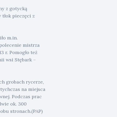
ny z gotycką
 tłok pieczęci z
ło m.in.
 polecenie mistrza
3 r. Pomogło też
nii wsi Stębark –
ch grobach rycerze,
otychczas na miejsca
wnej. Podczas prac
dwie ok. 300
 obu stronach.(PAP)