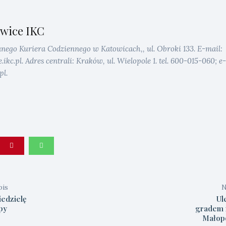
wice IKC
anego Kuriera Codziennego w Katowicach,, ul. Obroki 133. E-mail:
kc.pl. Adres centrali: Kraków, ul. Wielopole 1. tel. 600-015-060; e-
pl.
pis
N
iedzielę
Ul
py
gradem n
Małop