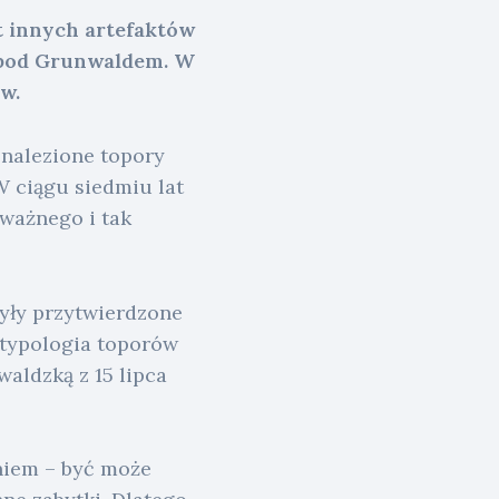
t innych artefaktów
 pod Grunwaldem. W
w.
nalezione topory
W ciągu siedmiu lat
ważnego i tak
były przytwierdzone
 typologia toporów
aldzką z 15 lipca
aniem – być może