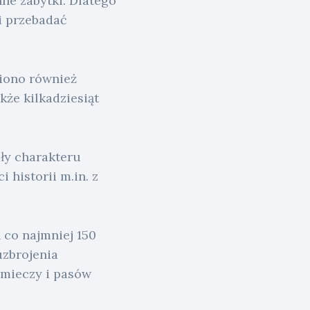
nne zabytki. Dlatego
i przebadać
iono również
kże kilkadziesiąt
ły charakteru
historii m.in. z
 co najmniej 150
uzbrojenia
 mieczy i pasów