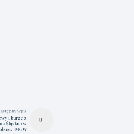
astępny wpis
ewy i burze z
a Śląsku i w
olsce. IMGW