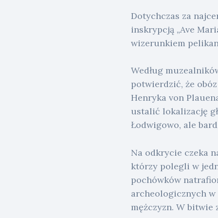
Dotychczas za najce
inskrypcją „Ave Mari
wizerunkiem pelikan
Według muzealników 
potwierdzić, że obóz
Henryka von Plauena
ustalić lokalizację g
Łodwigowo, ale bard
Na odkrycie czeka n
którzy polegli w jed
pochówków natrafion
archeologicznych w l
mężczyzn. W bitwie z