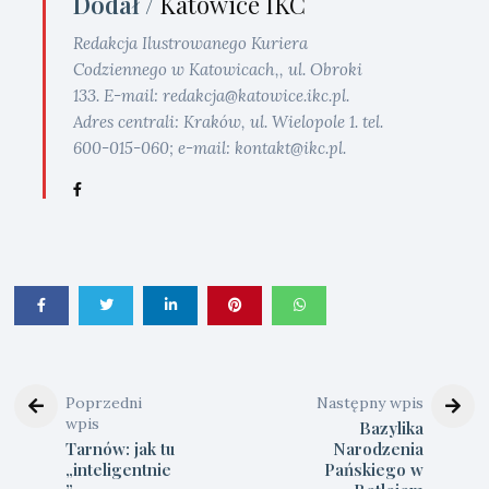
Dodał /
Katowice IKC
Redakcja Ilustrowanego Kuriera
Codziennego w Katowicach,, ul. Obroki
133. E-mail: redakcja@katowice.ikc.pl.
Adres centrali: Kraków, ul. Wielopole 1. tel.
600-015-060; e-mail: kontakt@ikc.pl.
Poprzedni
Następny wpis
wpis
Bazylika
Tarnów: jak tu
Narodzenia
„inteligentnie
Pańskiego w