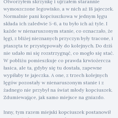
Otworzyłem skrzynkę i ujrzałem starannie
wymoszczone legowisko, a w nich aż 18 jajeczek.
Normalnie pani kopciuszkowa w jednym lęgu
składa ich zaledwie 5-6, a tu było ich aż tyle. I
każde w nienaruszonym stanie, co oznaczało, że
lęgi, z bliżej nieznanych przyczyn były tracone, i
ptaszęta te przystępowały do kolejnych. Do dziś
nie udało mi się rozstrzygnąć, co mogło się stać.
W pobliżu pomieszkuje co prawda krwiożercza
łasica, ale ta, gdyby się tu dostała, zapewne
wypiłaby te jajeczka. A one, z trzech kolejnych
lęgów pozostały w nienaruszonym stanie i z
żadnego nie przybył na świat młody kopciuszek.
Zdumiewające, jak samo miejsce na gniazdo.
Inny, tym razem miejski kopciuszek postanowił