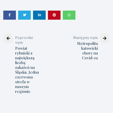
Poprzedni
Następny wpis
wpis
Metropolita
Powiat
katowicki
rybnicki z
chory na
największą
Covid-19
liczbą
zakażeń na
Śląsku. Jedna
czerwona
strefa w
naszym
regionie