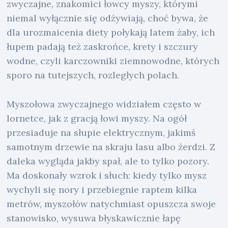
zwyczajne, znakomici łowcy myszy, którymi
niemal wyłącznie się odżywiają, choć bywa, że
dla urozmaicenia diety połykają latem żaby, ich
łupem padają też zaskrońce, krety i szczury
wodne, czyli karczowniki ziemnowodne, których
sporo na tutejszych, rozległych polach.
Myszołowa zwyczajnego widziałem często w
lornetce, jak z gracją łowi myszy. Na ogół
przesiaduje na słupie elektrycznym, jakimś
samotnym drzewie na skraju lasu albo żerdzi. Z
daleka wygląda jakby spał, ale to tylko pozory.
Ma doskonały wzrok i słuch: kiedy tylko mysz
wychyli się nory i przebiegnie raptem kilka
metrów, myszołów natychmiast opuszcza swoje
stanowisko, wysuwa błyskawicznie łapę