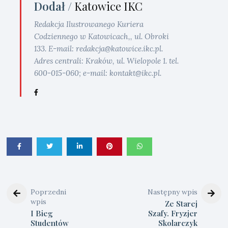
Dodał /
Katowice IKC
Redakcja Ilustrowanego Kuriera
Codziennego w Katowicach,, ul. Obroki
133. E-mail: redakcja@katowice.ikc.pl.
Adres centrali: Kraków, ul. Wielopole 1. tel.
600-015-060; e-mail: kontakt@ikc.pl.
Poprzedni
Następny wpis
wpis
Ze Starej
I Bieg
Szafy. Fryzjer
Studentów
Skolarczyk