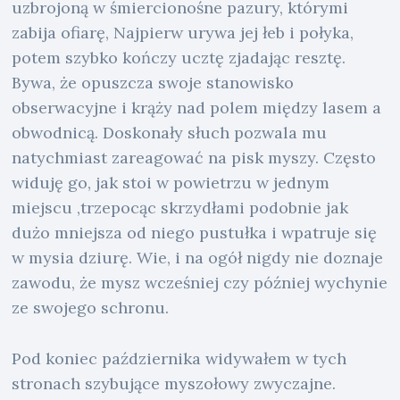
uzbrojoną w śmiercionośne pazury, którymi
zabija ofiarę, Najpierw urywa jej łeb i połyka,
potem szybko kończy ucztę zjadając resztę.
Bywa, że opuszcza swoje stanowisko
obserwacyjne i krąży nad polem między lasem a
obwodnicą. Doskonały słuch pozwala mu
natychmiast zareagować na pisk myszy. Często
widuję go, jak stoi w powietrzu w jednym
miejscu ,trzepocąc skrzydłami podobnie jak
dużo mniejsza od niego pustułka i wpatruje się
w mysia dziurę. Wie, i na ogół nigdy nie doznaje
zawodu, że mysz wcześniej czy później wychynie
ze swojego schronu.
Pod koniec października widywałem w tych
stronach szybujące myszołowy zwyczajne.