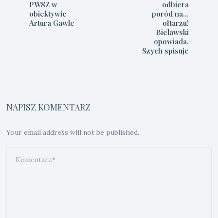
PWSZ w
odbiera
obiektywie
poród na…
Artura Gawle
ołtarzu!
Bielawski
opowiada,
Szych spisuje
NAPISZ KOMENTARZ
Your email address will not be published.