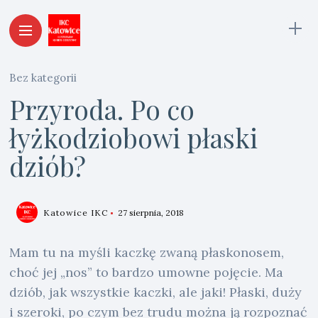
Bez kategorii
Przyroda. Po co
łyżkodziobowi płaski
dziób?
Katowice IKC
27 sierpnia, 2018
Mam tu na myśli kaczkę zwaną płaskonosem,
choć jej „nos” to bardzo umowne pojęcie. Ma
dziób, jak wszystkie kaczki, ale jaki! Płaski, duży
i szeroki, po czym bez trudu można ją rozpoznać