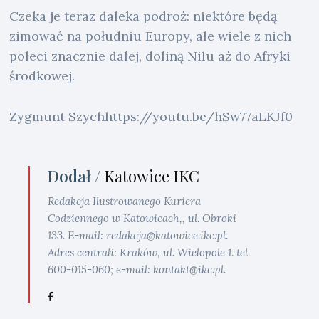
Czeka je teraz daleka podroż: niektóre będą
zimować na południu Europy, ale wiele z nich
poleci znacznie dalej, doliną Nilu aż do Afryki
środkowej.
Zygmunt Szychhttps://youtu.be/hSw77aLKJf0
Dodał /
Katowice IKC
Redakcja Ilustrowanego Kuriera
Codziennego w Katowicach,, ul. Obroki
133. E-mail: redakcja@katowice.ikc.pl.
Adres centrali: Kraków, ul. Wielopole 1. tel.
600-015-060; e-mail: kontakt@ikc.pl.