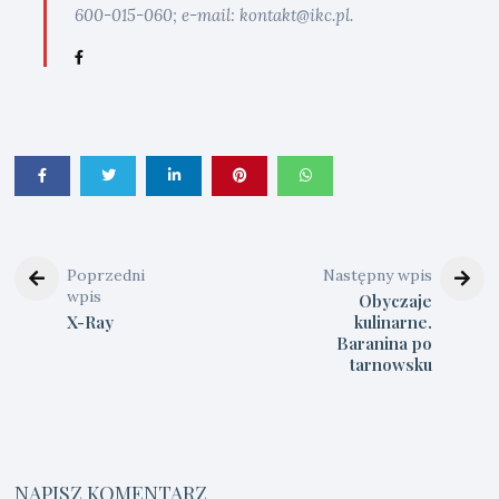
600-015-060; e-mail: kontakt@ikc.pl.
Poprzedni
Następny wpis
wpis
Obyczaje
X-Ray
kulinarne.
Baranina po
tarnowsku
NAPISZ KOMENTARZ