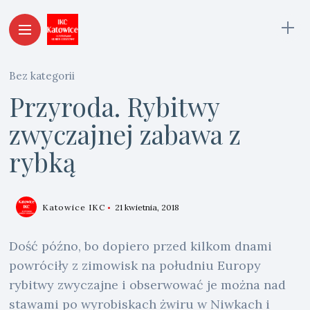
Bez kategorii
Przyroda. Rybitwy
zwyczajnej zabawa z
rybką
Katowice IKC
21 kwietnia, 2018
Dość późno, bo dopiero przed kilkom dnami
powróciły z zimowisk na południu Europy
rybitwy zwyczajne i obserwować je można nad
stawami po wyrobiskach żwiru w Niwkach i