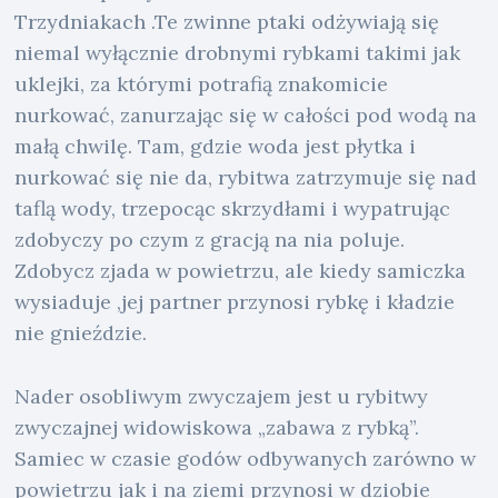
Trzydniakach .Te zwinne ptaki odżywiają się
niemal wyłącznie drobnymi rybkami takimi jak
uklejki, za którymi potrafią znakomicie
nurkować, zanurzając się w całości pod wodą na
małą chwilę. Tam, gdzie woda jest płytka i
nurkować się nie da, rybitwa zatrzymuje się nad
taflą wody, trzepocąc skrzydłami i wypatrując
zdobyczy po czym z gracją na nia poluje.
Zdobycz zjada w powietrzu, ale kiedy samiczka
wysiaduje ,jej partner przynosi rybkę i kładzie
nie gnieździe.
Nader osobliwym zwyczajem jest u rybitwy
zwyczajnej widowiskowa „zabawa z rybką”.
Samiec w czasie godów odbywanych zarówno w
powietrzu jak i na ziemi przynosi w dziobie