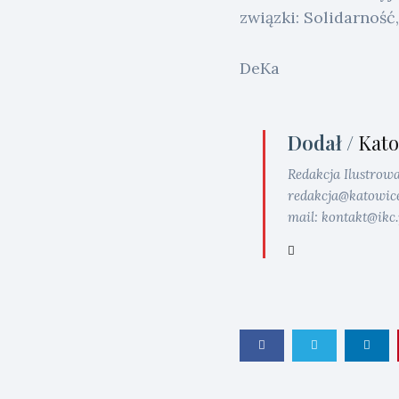
związki: Solidarność,
DeKa
Dodał /
Kato
Redakcja Ilustrow
redakcja@katowice.i
mail: kontakt@ikc.