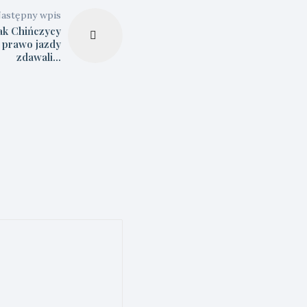
astępny wpis
ak Chińczycy
 prawo jazdy
zdawali…