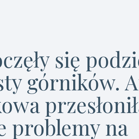
częły się podz
sty górników. A
kowa przesłonił
ie problemy na