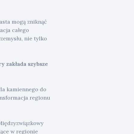
iasta mogą zniknąć
acja całego
zemysłu, nie tylko
ry zakłada szybsze
gla kamiennego do
ansformacja regionu
 Międzyzwiązkowy
jące w regionie