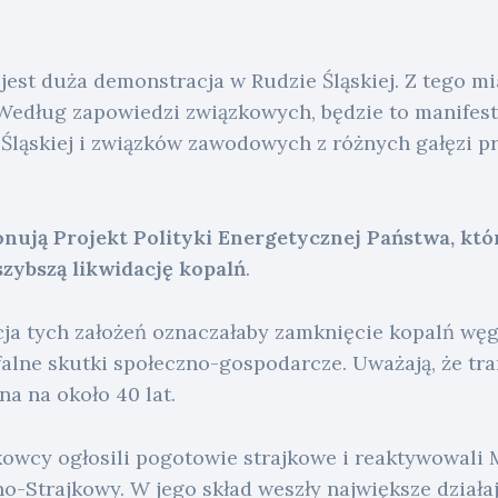
jest duża demonstracja w Rudzie Śląskiej. Z tego m
 Według zapowiedzi związkowych, będzie to manifest
Śląskiej i związków zawodowych z różnych gałęzi pr
ują Projekt Polityki Energetycznej Państwa, któ
szybszą likwidację kopalń
.
cja tych założeń oznaczałaby zamknięcie kopalń wę
ofalne skutki społeczno-gospodarcze. Uważają, że tr
a na około 40 lat.
owcy ogłosili pogotowie strajkowe i reaktywowali
o-Strajkowy. W jego skład weszły największe działa