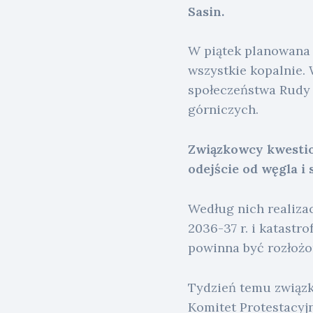
Sasin.
W piątek planowana 
wszystkie kopalnie.
społeczeństwa Rudy 
górniczych.
Związkowcy kwestion
odejście od węgla i 
Według nich realiza
2036-37 r. i katastr
powinna być rozłożon
Tydzień temu związk
Komitet Protestacyjn