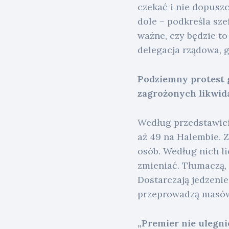
czekać i nie dopusz
dole – podkreśla sze
ważne, czy będzie to
delegacja rządowa, 
Podziemny protest 
zagrożonych likwid
Według przedstawicie
aż 49 na Halembie. 
osób. Według nich li
zmieniać. Tłumaczą, ż
Dostarczają jedzenie
przeprowadzą masówk
„Premier nie ulegn