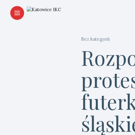
Bez kategorii
Rozpo
prote
futer
śląsk