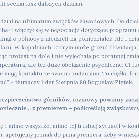
li scenariusz dalszych działań.
dział na ultimatum związków zawodowych. Do dzisia
echał i włączył się w negocjacje dotyczące programu 
nął o północy z niedzieli na poniedziałek. Ale i dzi
larii. W kopalniach, którym może grozić likwidacja
ąć protest na dole i nie wyjechała po porannej zmia
peratura, ale też duże obciążenie psychiczne. Ci lu
e mają kontaktu ze swoimi rodzinami. To ciężka for
ć” – tłumaczy lider Sierpnia 80 Bogusław Ziętek.
 bezpieczeństwo górników, rozmowy powinny zacząć
ekoniecznie… z premierem – podkreślają związkowcy
 i mimo wszystko, mimo tej trudnej sytuacji w koali
mi, apelujemy jednak do pana premiera, żeby w nies