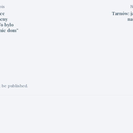
pis
N
iec
Tarnów: j
żeny
na
To było
 nie dom”
t be published.