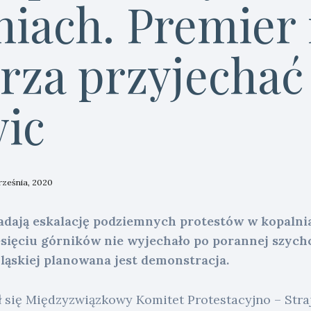
niach. Premier 
rza przyjechać
ic
rześnia, 2020
dają eskalację podziemnych protestów w kopalni
esięciu górników nie wyjechało po porannej szych
ląskiej planowana jest demonstracja.
 się Międzyzwiązkowy Komitet Protestacyjno – Stra