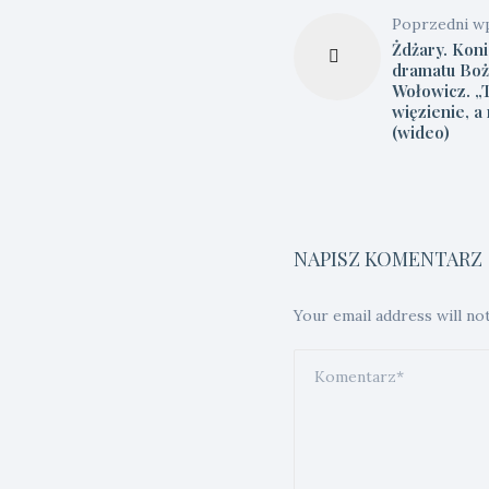
Poprzedni w
Żdżary. Kon
dramatu Bo
Wołowicz. „
więzienie, a
(wideo)
NAPISZ KOMENTARZ
Your email address will no