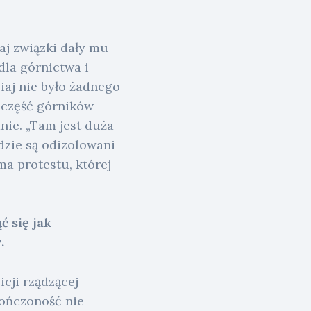
j związki dały mu
dla górnictwa i
siaj nie było żadnego
, część górników
nie. „Tam jest duża
dzie są odizolowani
ma protestu, której
 się jak
.
cji rządzącej
kończoność nie