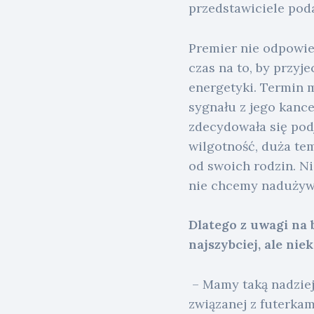
przedstawiciele poda
Premier nie odpowie
czas na to, by przyj
energetyki. Termin mi
sygnału z jego kance
zdecydowała się podj
wilgotność, duża tem
od swoich rodzin. Ni
nie chcemy nadużywa
Dlatego z uwagi na
najszybciej, ale ni
– Mamy taką nadzieję
związanej z futerka