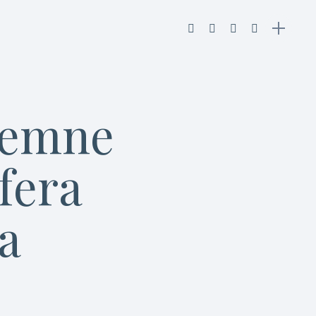
iemne
fera
a