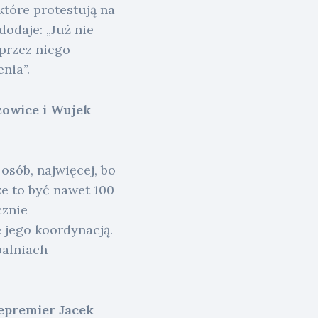
które protestują na
dodaje: „Już nie
 przez niego
nia”.
zowice i Wujek
osób, najwięcej, bo
e to być nawet 100
cznie
ę jego koordynacją.
palniach
epremier Jacek