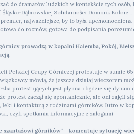
czać do dramatów ludzkich w kontekście tych osób, 
f Śląsko-Dąbrowskiej Solidarności Dominik Kolorz i 
 premier, najważniejsze, by to była upełnomocniona
gotowa do rozmów, gotowa do podpisania porozumie
górnicy prowadzą w kopalni Halemba, Pokój, Biels
acją
.
li Polskiej Grupy Górniczej protestuje w sumie 65 
Związkowcy mówią, że jeszcze dzisiaj wieczorem moż
czba protestujących jest płynna i będzie się dynami
e protest zaczął się spontanicznie, ale oni zajęli si
, leki i kontaktują z rodzinami górników. Jutro w ko
i, czyli spotkania informacyjne z załogami.
ie szantażowi górników” – komentuje sytuację wic