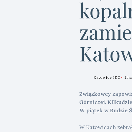
kopal
zamie
Katow
Katowice IKC
21 w
Związkowcy zapowia
Górniczej. Kilkudzi
W piątek w Rudzie Ś
W Katowicach zebrał