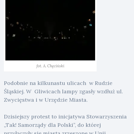
fot. A. Chęciński
Podobnie na kilkunastu ulicach w Rudzie
Śląskiej. W Gliwicach lampy zgasły wzdłuż ul.
Zwycięstwa i w Urzędzie Miasta.
Dzisiejszy protest to inicjatywa Stowarzyszenia
„Tak! Samorządy dla Polski”, do której
przyłączyły się miasta zrzeszone w Unii