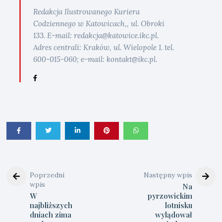
Redakcja Ilustrowanego Kuriera
Codziennego w Katowicach,, ul. Obroki
133. E-mail: redakcja@katowice.ikc.pl.
Adres centrali: Kraków, ul. Wielopole 1. tel.
600-015-060; e-mail: kontakt@ikc.pl.
Poprzedni
Następny wpis
wpis
Na
W
pyrzowickim
najbliższych
lotnisku
dniach zima
wylądował