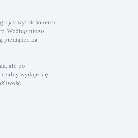
ego jak wyrok śmierci
orz. Według niego
są pieniądze na
ia, ale po
 realny wydaje się
ożliwość