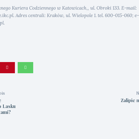
anego Kuriera Codziennego w Katowicach,, ul. Obroki 133. E-mail:
kc.pl. Adres centrali: Kraków, ul. Wielopole 1. tel. 600-015-060; e-
pl.
pis
N
e
Zalipie 
o Lasku
etami?