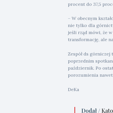
procent do 37,5 proce
– W obecnym kształci
nie tylko dla górnic
jeśli rząd mówi, że 
transformację, ale n
Zespół ds górniczej 
poprzednim spotkani
październik. Po osta
porozumienia nawet 
DeKa
Dodał /
Kato