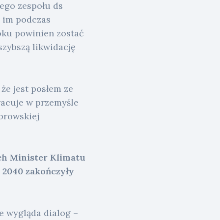
ego zespołu ds
y im podczas
roku powinien zostać
zybszą likwidację
że jest posłem ze
racuje w przemyśle
browskiej
ch Minister Klimatu
a 2040 zakończyły
ie wygląda dialog –