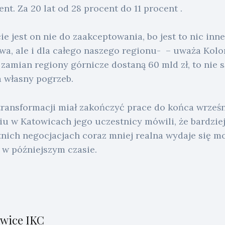
nt. Za 20 lat od 28 procent do 11 procent .
e jest on nie do zaakceptowania, bo jest to nic inn
twa, ale i dla całego naszego regionu- – uważa Kol
w zamian regiony górnicze dostaną 60 mld zł, to nie 
a własny pogrzeb.
transformacji miał zakończyć prace do końca wrześn
u w Katowicach jego uczestnicy mówili, że bardziej
tnich negocjacjach coraz mniej realna wydaje się m
w późniejszym czasie.
wice IKC