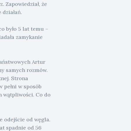
. Zapowiedział, że
 działań.
o było 5 lat temu –
wiadała zamykanie
Państwowych Artur
eny samych rozmów.
nej. Strona
w pełni w sposób
h wątpliwości. Co do
e odejście od węgla.
at spadnie od 56