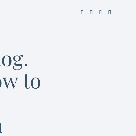
log.
ów to
a