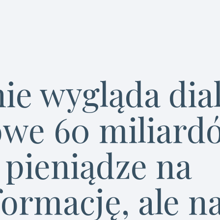
nie wygląda dia
we 60 miliard
ą pieniądze na
formację, ale n