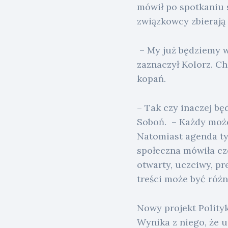
mówił po spotkaniu s
związkowcy zbierają 
– My już będziemy w 
zaznaczył Kolorz. C
kopań.
– Tak czy inaczej b
Soboń. – Każdy może
Natomiast agenda ty
społeczna mówiła cze
otwarty, uczciwy, pr
treści może być różn
Nowy projekt Polityk
Wynika z niego, że u