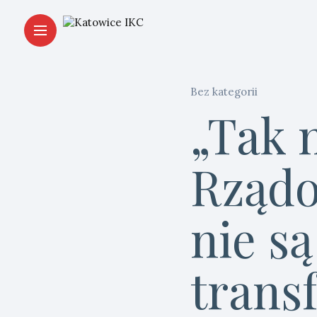
Bez kategorii
„Tak 
Rządo
nie s
trans