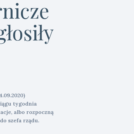
rnicze
łosiły
4.09.2020)
ciągu tygodnia
acje, albo rozpoczną
 do szefa rządu.