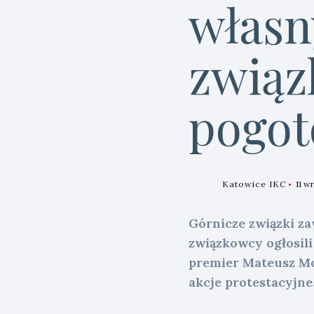
własn
związ
pogot
Katowice IKC
11 w
Górnicze związki za
związkowcy ogłosili
premier Mateusz Mor
akcje protestacyjne.