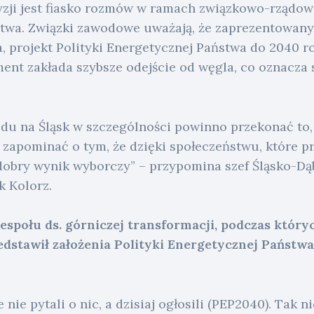
zji jest fiasko rozmów w ramach związkowo-rządow
ctwa. Związki zawodowe uważają, że zaprezentowan
a, projekt Polityki Energetycznej Państwa do 2040 
nt zakłada szybsze odejście od węgla, co oznacza s
du na Śląsk w szczególności powinno przekonać to, 
 zapominać o tym, że dzięki społeczeństwu, które p
 dobry wynik wyborczy” – przypomina szef Śląsko-Dą
k Kolorz.
społu ds. górniczej transformacji, podczas który
dstawił założenia Polityki Energetycznej Państw
 nie pytali o nic, a dzisiaj ogłosili (PEP2040). Tak n