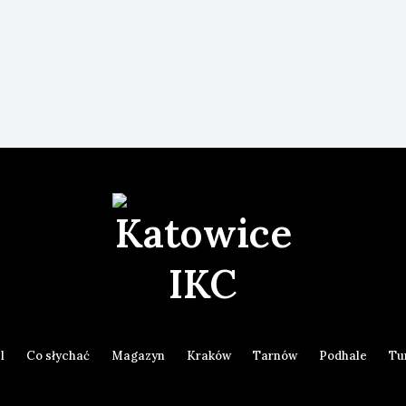
l
Co słychać
Magazyn
Kraków
Tarnów
Podhale
Tu