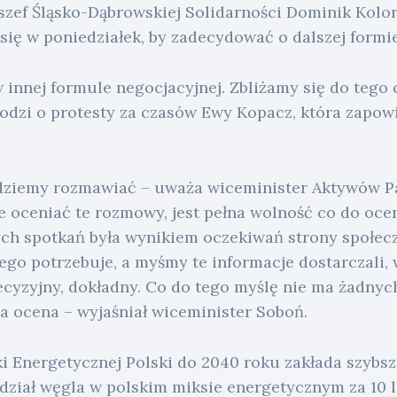
zef Śląsko-Dąbrowskiej Solidarności Dominik Kolorz
się w poniedziałek, by zadecydować o dalszej formie
innej formule negocjacyjnej. Zbliżamy się do tego c
hodzi o protesty za czasów Ewy Kopacz, która zapo
ędziemy rozmawiać – uważa wiceminister Aktywów 
 oceniać te rozmowy, jest pełna wolność co do oc
ch spotkań była wynikiem oczekiwań strony społecz
go potrzebuje, a myśmy te informacje dostarczali, 
ecyzyjny, dokładny. Co do tego myślę nie ma żadnyc
a ocena – wyjaśniał wiceminister Soboń.
i Energetycznej Polski do 2040 roku zakłada szybsz
dział węgla w polskim miksie energetycznym za 10 l