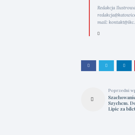
Redakcja Ilustrow
redakcja@katowice.i
mail: kontakt@ikc.
Poprzedni w
Szachowani
Szychem. D
Lipie za bil