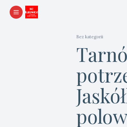
Bez kategorii
Tarnów
potrz
Jaskó
polo