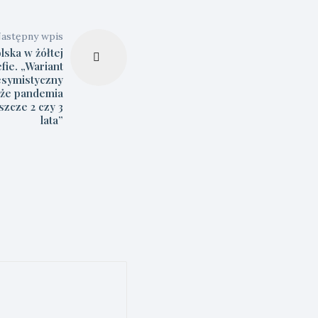
astępny wpis
lska w żółtej
efie. „Wariant
esymistyczny
 że pandemia
szcze 2 czy 3
lata”