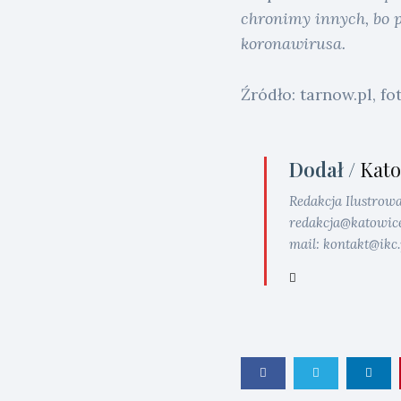
chronimy innych, bo p
koronawirusa.
Źródło: tarnow.pl, fo
Dodał /
Kato
Redakcja Ilustrow
redakcja@katowice.i
mail: kontakt@ikc.