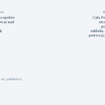
pis
N
 zespołów
Cała Po
ować nad
str
i
p
i
zakłada,
potrwa je
t be published.