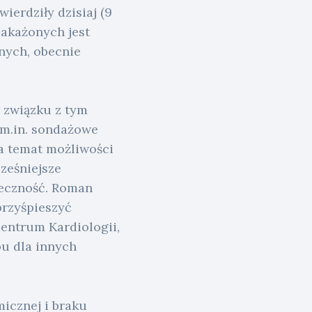
erdziły dzisiaj (9
zakażonych jest
nych, obecnie
w związku z tym
 m.in. sondażowe
na temat możliwości
ześniejsze
ieczność. Roman
przyśpieszyć
entrum Kardiologii,
u dla innych
icznej i braku