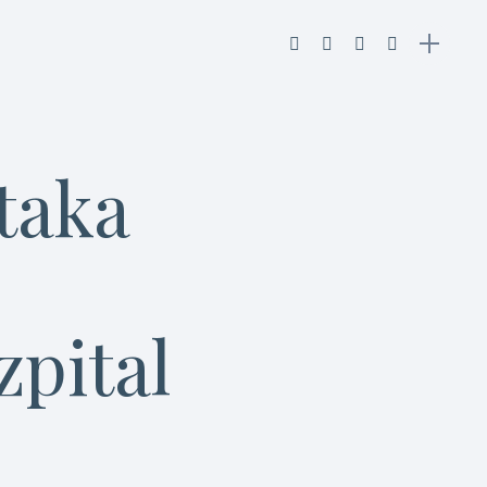
taka
zpital