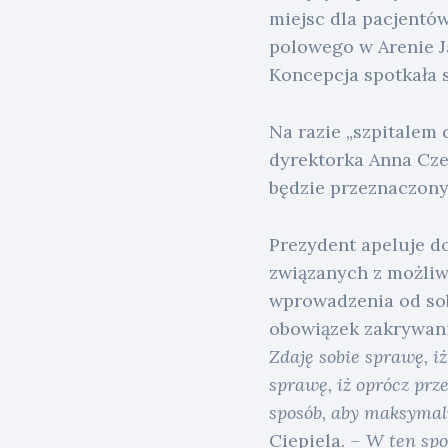
miejsc dla pacjentów
polowego w Arenie Ja
Koncepcja spotkała 
Na razie „szpitalem
dyrektorka Anna Cze
będzie przeznaczony
Prezydent apeluje d
związanych z możliw
wprowadzenia od sobo
obowiązek zakrywani
Zdaję sobie sprawę, i
sprawę, iż oprócz prz
sposób, aby maksymaln
Ciepiela.
– W ten spo