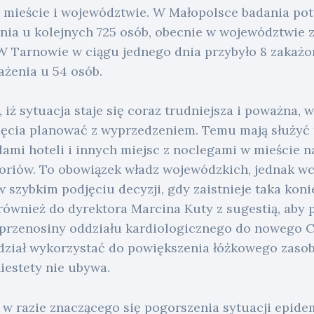
mieście i województwie. W Małopolsce badania potwi
enia u kolejnych 725 osób, obecnie w województwie 
 W Tarnowie w ciągu jednego dnia przybyło 8 zakażo
ażenia u 54 osób.
, iż sytuacja staje się coraz trudniejsza i poważna, 
ęcia planować z wyprzedzeniem. Temu mają służyć
lami hoteli i innych miejsc z noclegami w mieście 
oriów. To obowiązek władz wojewódzkich, jednak wc
 szybkim podjęciu decyzji, gdy zaistnieje taka kon
 również do dyrektora Marcina Kuty z sugestią, aby 
 przenosiny oddziału kardiologicznego do nowego C
ział wykorzystać do powiększenia łóżkowego zasob
iestety nie ubywa.
w razie znaczącego się pogorszenia sytuacji epidem