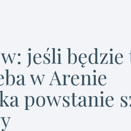
: jeśli będzie 
eba w Arenie
łka powstanie s
wy