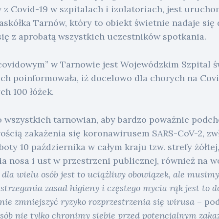
 z Covid-19 w szpitalach i izolatoriach, jest urucho
skółka Tarnów, który to obiekt świetnie nadaje się 
się z aprobatą wszystkich uczestników spotkania.
 covidowym” w Tarnowie jest Wojewódzkim Szpital ś
IKC.pl
ch poinformowała, iż docelowo dla chorych na Covi
Co
ch 100 łóżek.
słychać
o wszystkich tarnowian, aby bardzo poważnie podch
Magazyn
ością zakażenia się koronawirusem SARS-CoV-2, zw
ty 10 października w całym kraju tzw. strefy żółtej,
Kraków
a nosa i ust w przestrzeni publicznej, również na 
ż dla wielu osób jest to uciążliwy obowiązek, ale musim
Tarnów
estrzegania zasad higieny i częstego mycia rąk jest to 
Podhale
ie zmniejszyć ryzyko rozprzestrzenia się wirusa
– pod
sób nie tylko chronimy siebie przed potencjalnym zaka