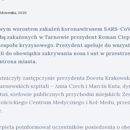
ździernika, 2020
owym wzrostem zakażeń koronawirusem SARS-CoV-
czbą zakażonych w Tarnowie prezydent Roman Ciepie
zespołu kryzysowego. Prezydent apeluje do wszyst
i do obowiązku zakrywania nosa i ust w przestrze
 strona miasta.
tniczyły zastępczynie prezydenta Dorota Krakowska
arnowskich szpitali – Anna Czech i Marcin Kuta, dy
uś, szefowie publicznych przychodni miejskich: Ze
Mościckiego Centrum Medycznego i Kol-Medu, przed
.
piela poinformował uczestników posiedzenia o obe