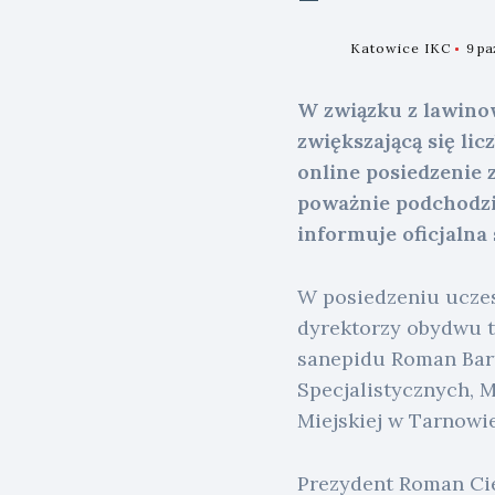
Katowice IKC
9 pa
W związku z lawin
zwiększającą się li
online posiedzenie 
poważnie podchodzil
informuje oficjalna
W posiedzeniu uczes
dyrektorzy obydwu t
sanepidu Roman Bart
Specjalistycznych, 
Miejskiej w Tarnowie
Prezydent Roman Cie