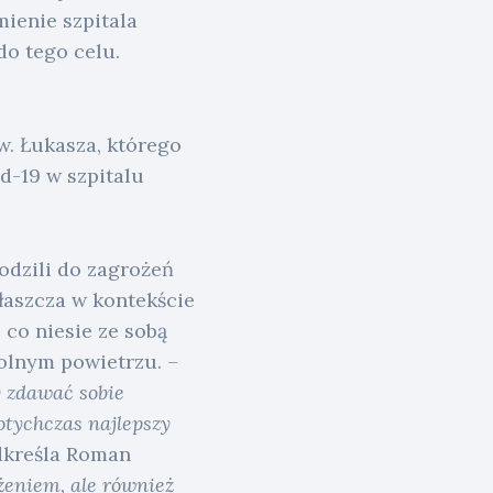
mienie szpitala
do tego celu.
w. Łukasza, którego
d-19 w szpitalu
odzili do zagrożeń
łaszcza w kontekście
 co niesie ze sobą
wolnym powietrzu.
–
y zdawać sobie
dotychczas najlepszy
kreśla Roman
żeniem, ale również