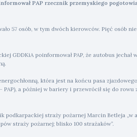
oinformował PAP rzecznik przemyskiego pogotow
ło 57 osób, w tym dwóch kierowców. Pięć osób nie ż
kiej GDDKiA poinformował PAP, że autobus jechał w
ną.
energochłonną, która jest na końcu pasa zjazdoweg
 PAP), a później w bariery i przewrócił się do rowu 
ik podkarpackiej straży pożarnej Marcin Betleja „w a
pów straży pożarnej; blisko 100 strażaków”.