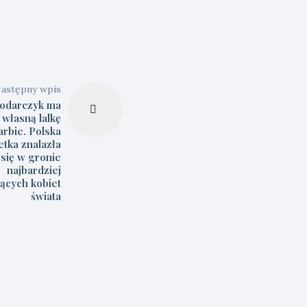
astępny wpis
łodarczyk ma
 własną lalkę
arbie. Polska
etka znalazła
się w gronie
najbardziej
jących kobiet
świata