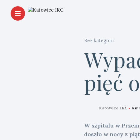
Bez kategorii
Wypad
pięć o
Katowice IKC
6 ma
W szpitalu w Przem
doszło w nocy z pią