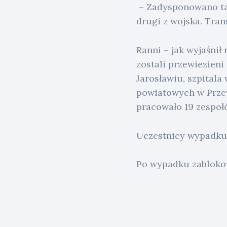
– Zadysponowano ta
drugi z wojska. Tra
Ranni – jak wyjaśni
zostali przewiezien
Jarosławiu, szpitala
powiatowych w Przew
pracowało 19 zespo
Uczestnicy wypadku, 
Po wypadku zablokow