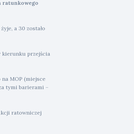
ia ratunkowego
yje, a 30 zostało
 kierunku przejścia
o na MOP (miejsce
za tymi barierami –
kcji ratowniczej