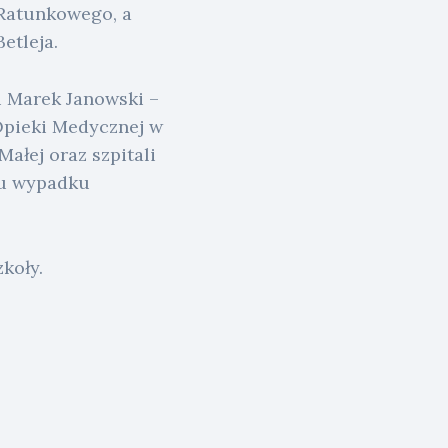
Ratunkowego, a
etleja.
u Marek Janowski –
Opieki Medycznej w
ałej oraz szpitali
cu wypadku
koły.