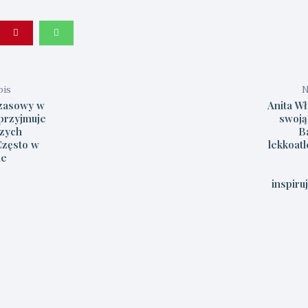
pis
N
czasowy w
Anita W
przyjmuje
swoją
zych
B
Często w
lekkoatl
ie
inspiru