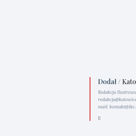
Dodał /
Kato
Redakcja Ilustrow
redakcja@katowice.i
mail: kontakt@ikc.