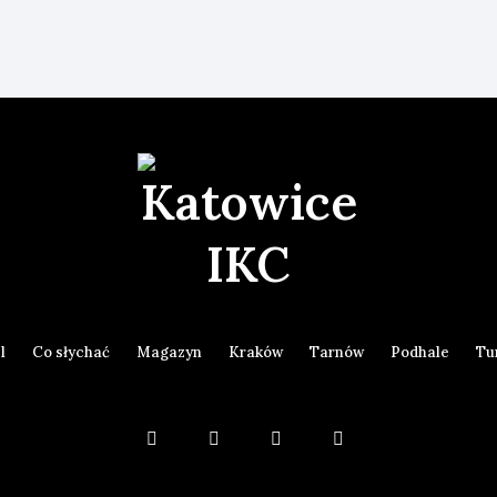
l
Co słychać
Magazyn
Kraków
Tarnów
Podhale
Tu