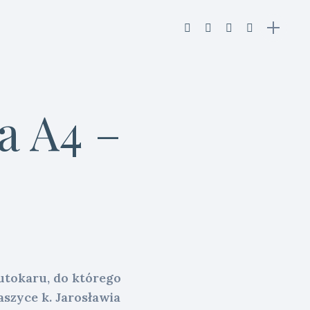
a A4 –
utokaru, do którego
szyce k. Jarosławia