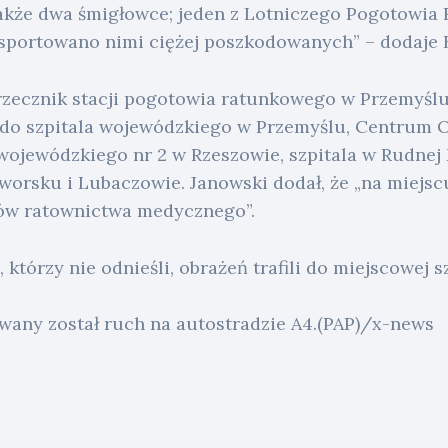
kże dwa śmigłowce; jeden z Lotniczego Pogotowia 
nsportowano nimi ciężej poszkodowanych” – dodaje B
ł rzecznik stacji pogotowia ratunkowego w Przemyśl
i do szpitala wojewódzkiego w Przemyślu, Centrum 
 wojewódzkiego nr 2 w Rzeszowie, szpitala w Rudnej M
orsku i Lubaczowie. Janowski dodał, że „na miejs
łów ratownictwa medycznego”.
którzy nie odnieśli, obrażeń trafili do miejscowej sz
any został ruch na autostradzie A4.(PAP)/x-news