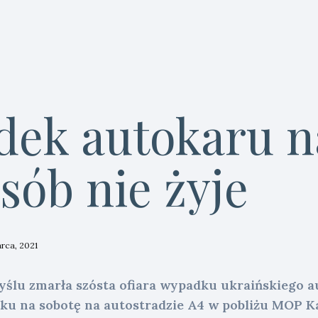
ek autokaru n
sób nie żyje
rca, 2021
yślu zmarła szósta ofiara wypadku ukraińskiego a
tku na sobotę na autostradzie A4 w pobliżu MOP Ka