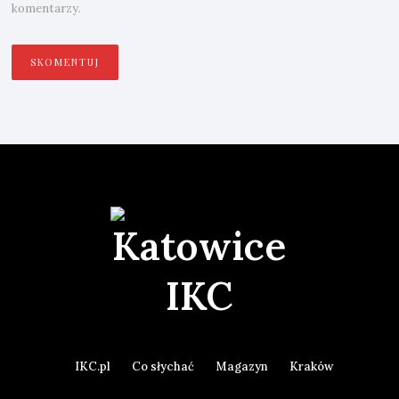
komentarzy.
IKC.pl
Co słychać
Magazyn
Kraków