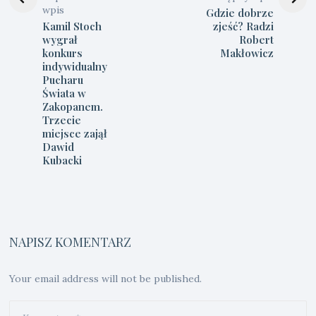
wpis
Gdzie dobrze
Kamil Stoch
zjeść? Radzi
wygrał
Robert
konkurs
Makłowicz
indywidualny
Pucharu
Świata w
Zakopanem.
Trzecie
miejsce zajął
Dawid
Kubacki
NAPISZ KOMENTARZ
Your email address will not be published.