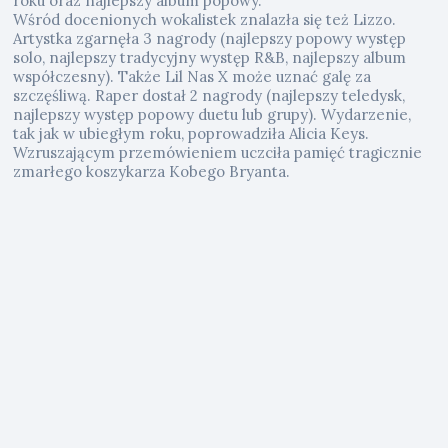
roku oraz najlepszy album popowy.
Wśród docenionych wokalistek znalazła się też Lizzo.
Artystka zgarnęła 3 nagrody (najlepszy popowy występ
solo, najlepszy tradycyjny występ R&B, najlepszy album
współczesny). Także Lil Nas X może uznać galę za
szczęśliwą. Raper dostał 2 nagrody (najlepszy teledysk,
najlepszy występ popowy duetu lub grupy). Wydarzenie,
tak jak w ubiegłym roku, poprowadziła Alicia Keys.
Wzruszającym przemówieniem uczciła pamięć tragicznie
zmarłego koszykarza Kobego Bryanta.