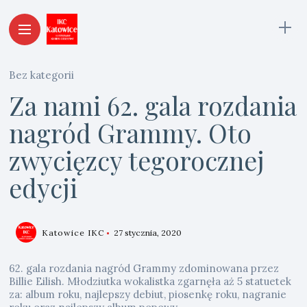
Bez kategorii
Za nami 62. gala rozdania
nagród Grammy. Oto
zwycięzcy tegorocznej
edycji
Katowice IKC
27 stycznia, 2020
62. gala rozdania nagród Grammy zdominowana przez
Billie Eilish. Młodziutka wokalistka zgarnęła aż 5 statuetek
za: album roku, najlepszy debiut, piosenkę roku, nagranie