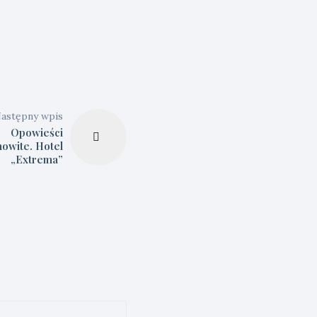
astępny wpis
Opowieści
owite. Hotel
„Extrema”