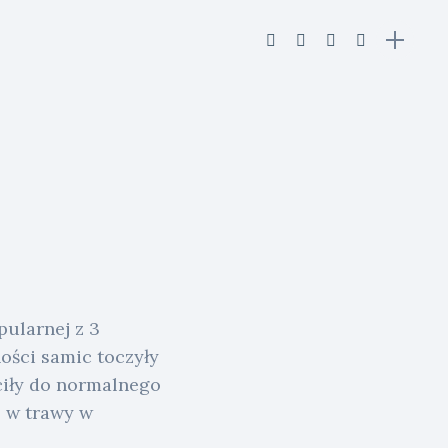
pularnej z 3
ości samic toczyły
óciły do normalnego
ć w trawy w