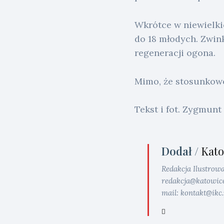
Wkrótce w niewielki
do 18 młodych. Zwink
regeneracji ogona.
Mimo, że stosunkowo 
Tekst i fot. Zygmunt
Dodał /
Kato
Redakcja Ilustrow
redakcja@katowice.i
mail: kontakt@ikc.