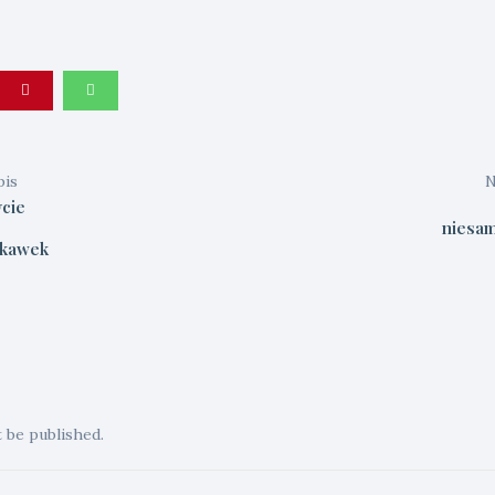
pis
N
ycie
niesam
 kawek
t be published.