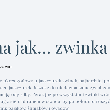
a jak… zwinka
pca, 2018
ę okres godowy u jaszczurek zwinek, najbardziej po
sce jaszczurek. Jeszcze do niedawna samce,w obecn
mając się z łby. Teraz już po wszystkim i zwinki wr
wając się nad ranem w słońcu, by po południu ruszy
u: pająków, ślimaków i owadów.