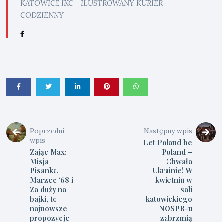
KATOWICE IKC - ILUSTROWANY KURIER
CODZIENNY
Poprzedni
Następny wpis
wpis
Let Poland be
Zając Max:
Poland –
Misja
Chwała
Pisanka,
Ukrainie! W
Marzec ‘68 i
kwietniu w
Za duży na
sali
bajki, to
katowickiego
najnowsze
NOSPR-u
propozycje
zabrzmią